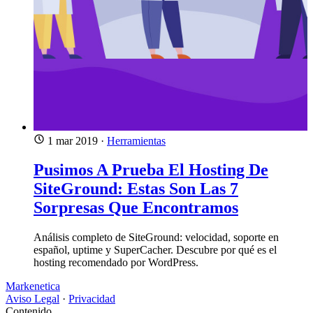
1 mar 2019
·
Herramientas
Pusimos A Prueba El Hosting De
SiteGround: Estas Son Las 7
Sorpresas Que Encontramos
Análisis completo de SiteGround: velocidad, soporte en
español, uptime y SuperCacher. Descubre por qué es el
hosting recomendado por WordPress.
Markenetica
Aviso Legal
·
Privacidad
Contenido